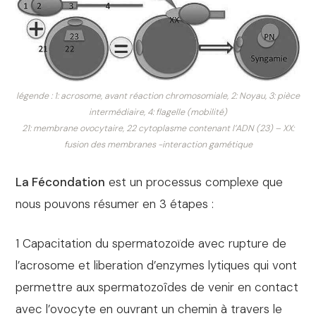
légende : 1: acrosome, avant réaction chromosomiale, 2: Noyau, 3: pièce
intermédiaire, 4: flagelle (mobilité)
21: membrane ovocytaire, 22 cytoplasme contenant l’ADN (23) – XX:
fusion des membranes -interaction gamétique
La Fécondation
est un processus complexe que
nous pouvons résumer en 3 étapes :
1 Capacitation du spermatozoïde avec rupture de
l’acrosome et liberation d’enzymes lytiques qui vont
permettre aux spermatozoîdes de venir en contact
avec l’ovocyte en ouvrant un chemin à travers le