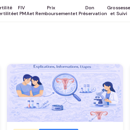
rtilité
FIV
Prix
Don
Grossess
rtilité
et PMA
et Remboursement
et Préservation
et Suivi