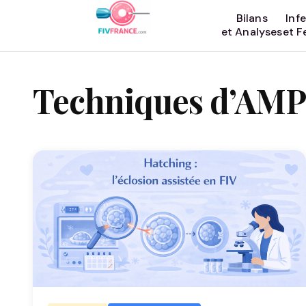
Aller
Bilans
Infe
au
et Analyses
et Fe
contenu
Techniques d’AMP